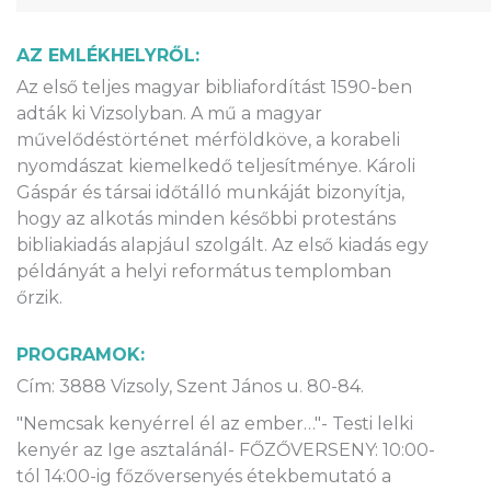
AZ EMLÉKHELYRŐL:
Az első teljes magyar bibliafordítást 1590-ben
adták ki Vizsolyban. A mű a magyar
művelődéstörténet mérföldköve, a korabeli
nyomdászat kiemelkedő teljesítménye. Károli
Gáspár és társai időtálló munkáját bizonyítja,
hogy az alkotás minden későbbi protestáns
bibliakiadás alapjául szolgált. Az első kiadás egy
példányát a helyi református templomban
őrzik.
PROGRAMOK:
Cím: 3888 Vizsoly, Szent János u. 80-84.
"Nemcsak kenyérrel él az ember…"- Testi lelki
kenyér az Ige asztalánál- FŐZŐVERSENY: 10:00-
tól 14:00-ig főzőversenyés étekbemutató a