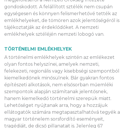
gondoskodott. A felállított sztélék nem csupán
egységesen és könnyen felismerhetővé tették az
emlékhelyeket, de tömören azok jelentőségéről is
tájékoztatják az érdeklődőket. A nemzeti
emlékhelyek sztéléjén nemzeti lobogó van.
TÖRTÉNELMI EMLÉKHELYEK
A történelmi emlékhelyek szintén az emlékezet
olyan fontos helyszínei, amelyek nemzeti,
felekezeti, regionális vagy kisebbségi szempontból
kiemelkedőnek minősülnek. Bár gyakran fontos
építészeti alkotások, nem elsősorban műemléki
szempontok alapján számítanak jelentősnek,
hanem kiemelkedő történelmi szerepük miatt.
Lehetőséget nyújtanak arra, hogy a hozzájuk
ellátogatók számára megtapasztalhatóvá tegyék a
magyar történelem sorsfordító eseményeit,
tragédiáit, de dicső pillanatait is. Jelenleg 67