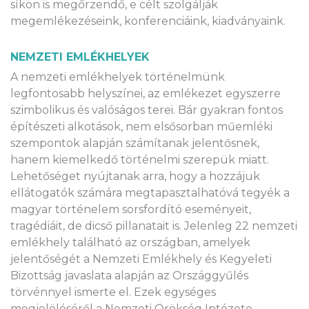
síkon is megőrzendő, e célt szolgálják
megemlékezéseink, konferenciáink, kiadványaink.
NEMZETI EMLÉKHELYEK
A nemzeti emlékhelyek történelmünk
legfontosabb helyszínei, az emlékezet egyszerre
szimbolikus és valóságos terei. Bár gyakran fontos
építészeti alkotások, nem elsősorban műemléki
szempontok alapján számítanak jelentősnek,
hanem kiemelkedő történelmi szerepük miatt.
Lehetőséget nyújtanak arra, hogy a hozzájuk
ellátogatók számára megtapasztalhatóvá tegyék a
magyar történelem sorsfordító eseményeit,
tragédiáit, de dicső pillanatait is. Jelenleg 22 nemzeti
emlékhely található az országban, amelyek
jelentőségét a Nemzeti Emlékhely és Kegyeleti
Bizottság javaslata alapján az Országgyűlés
törvénnyel ismerte el. Ezek egységes
megjelöléséről a Nemzeti Örökség Intézete