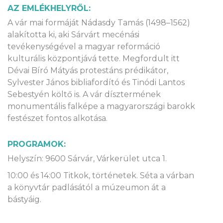
AZ EMLÉKHELYRŐL:
A vár mai formáját Nádasdy Tamás (1498–1562)
alakította ki, aki Sárvárt mecénási
tevékenységével a magyar reformáció
kulturális központjává tette. Megfordult itt
Dévai Bíró Mátyás protestáns prédikátor,
Sylvester János bibliafordító és Tinódi Lantos
Sebestyén költő is. A vár dísztermének
monumentális falképe a magyarországi barokk
festészet fontos alkotása.
PROGRAMOK:
Helyszín: 9600 Sárvár, Várkerület utca 1.
10:00 és 14:00 Titkok, történetek. Séta a várban
a könyvtár padlásától a múzeumon át a
bástyáig.