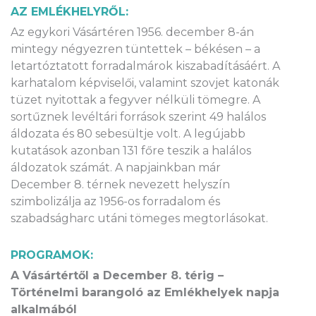
AZ EMLÉKHELYRŐL:
Az egykori Vásártéren 1956. december 8-án
mintegy négyezren tüntettek – békésen – a
letartóztatott forradalmárok kiszabadításáért. A
karhatalom képviselői, valamint szovjet katonák
tüzet nyitottak a fegyver nélküli tömegre. A
sortűznek levéltári források szerint 49 halálos
áldozata és 80 sebesültje volt. A legújabb
kutatások azonban 131 főre teszik a halálos
áldozatok számát. A napjainkban már
December 8. térnek nevezett helyszín
szimbolizálja az 1956-os forradalom és
szabadságharc utáni tömeges megtorlásokat.
PROGRAMOK:
A Vásártértől a December 8. térig –
Történelmi barangoló az Emlékhelyek napja
alkalmából