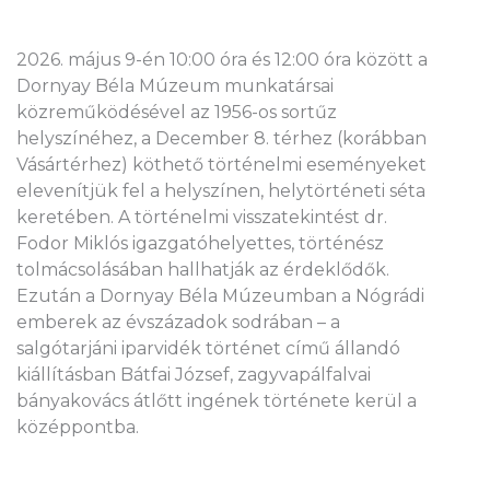
2026. május 9-én 10:00 óra és 12:00 óra között a
Dornyay Béla Múzeum munkatársai
közreműködésével az 1956-os sortűz
helyszínéhez, a December 8. térhez (korábban
Vásártérhez) köthető történelmi eseményeket
elevenítjük fel a helyszínen, helytörténeti séta
keretében. A történelmi visszatekintést dr.
Fodor Miklós igazgatóhelyettes, történész
tolmácsolásában hallhatják az érdeklődők.
Ezután a Dornyay Béla Múzeumban a Nógrádi
emberek az évszázadok sodrában – a
salgótarjáni iparvidék történet című állandó
kiállításban Bátfai József, zagyvapálfalvai
bányakovács átlőtt ingének története kerül a
középpontba.