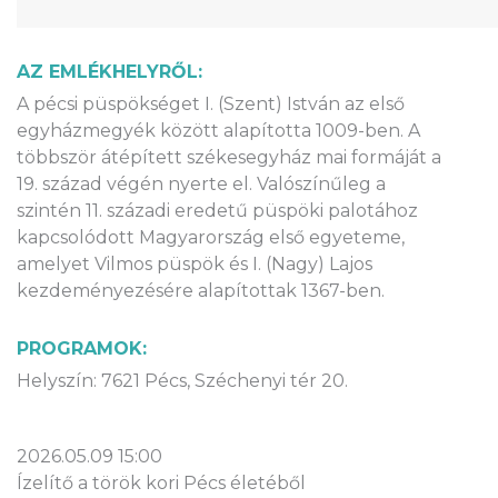
AZ EMLÉKHELYRŐL:
A pécsi püspökséget I. (Szent) István az első
egyházmegyék között alapította 1009-ben. A
többször átépített székesegyház mai formáját a
19. század végén nyerte el. Valószínűleg a
szintén 11. századi eredetű püspöki palotához
kapcsolódott Magyarország első egyeteme,
amelyet Vilmos püspök és I. (Nagy) Lajos
kezdeményezésére alapítottak 1367-ben.
PROGRAMOK:
Helyszín: 7621 Pécs, Széchenyi tér 20.
2026.05.09 15:00
Ízelítő a török kori Pécs életéből