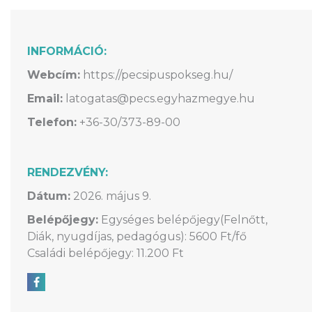
INFORMÁCIÓ:
Webcím:
https://pecsipuspokseg.hu/
Email:
latogatas@pecs.egyhazmegye.hu
Telefon:
+36-30/373-89-00
RENDEZVÉNY:
Dátum:
2026. május 9.
Belépőjegy:
Egységes belépőjegy(Felnőtt,
Diák, nyugdíjas, pedagógus): 5600 Ft/fő
Családi belépőjegy: 11.200 Ft
Megosztás Facebookon