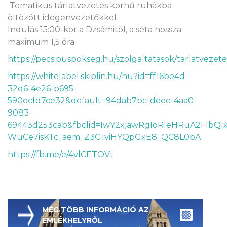
Tematikus tárlatvezetés korhű ruhákba
öltözött idegenvezetőkkel
Indulás 15:00-kor a Dzsámitól, a séta hossza
maximum 1,5 óra
https://pecsipuspokseg.hu/szolgaltatasok/tarlatvezete
https://whitelabel.skiplin.hu/hu?id=ff16be4d-
32d6-4e26-b695-
590ecfd7ce32&default=94dab7bc-deee-4aa0-
9083-
69443d253cab&fbclid=IwY2xjawRgIoRleHRuA2F
WuCe7isKTc_aem_Z3G1viHYQpGxE8_QC8L0bA
https://fb.me/e/4vlCETOVt
MÉG TÖBB INFORMÁCIÓ AZ
EMLÉKHELYRŐL