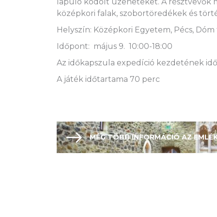
lapuló kódolt üzeneteket. A résztvevők 
középkori falak, szobortöredékek és tör
Helyszín: Középkori Egyetem, Pécs, Dóm 
Időpont: május 9. 10:00-18:00
Az időkapszula expedíció kezdetének időpon
A játék időtartama 70 perc
MÉG TÖBB INFORMÁCIÓ AZ EMLÉ