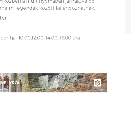
miközben a múlt nyomában járnak, valódi
ténelmi legendák között kalandozhatnak.
tér
tjai :10:00,12:00, 14:00, 16:00 óra
KHELYRŐL