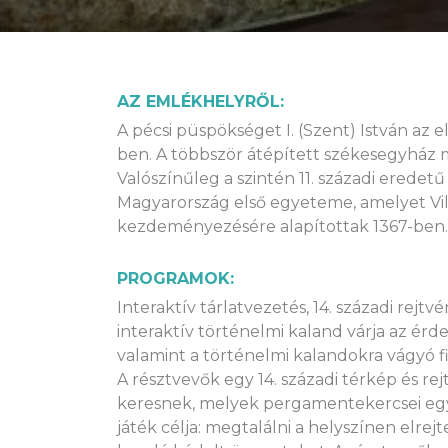
AZ EMLÉKHELYRŐL:
A pécsi püspökséget I. (Szent) István az
ben. A többször átépített székesegyház ma
Valószínűleg a szintén 11. századi erede
Magyarország első egyeteme, amelyet Vil
kezdeményezésére alapítottak 1367-ben.
PROGRAMOK:
Interaktív tárlatvezetés, 14. századi rejt
interaktív történelmi kaland várja az érde
valamint a történelmi kalandokra vágyó f
A résztvevők egy 14. századi térkép és re
keresnek, melyek pergamentekercsei egy r
játék célja: megtalálni a helyszínen elrej