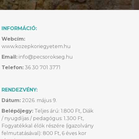
INFORMÁCIÓ:
Webcím:
www.kozepkoriegyetem.hu
Email:
info@pecsorokseg.hu
Telefon:
36 30 701 3771
RENDEZVÉNY:
Dátum:
2026. május 9.
Belépőjegy:
Teljes árú: 1.800 Ft, Diák
/ nyugdíjas / pedagógus: 1.300 Ft,
Fogyatékkal élők részére (igazolvány
felmutatásával): 800 Ft, 6 éves kor