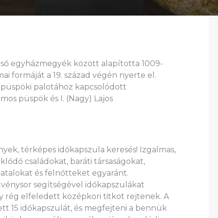
 első egyházmegyék között alapította 1009-
i formáját a 19. század végén nyerte el.
tű püspöki palotához kapcsolódott
mos püspök és I. (Nagy) Lajos
vények, térképes időkapszula keresés! Izgalmas,
klődő családokat, baráti társaságokat,
iatalokat és felnőtteket egyaránt.
jtvénysor segítségével időkapszulákat
ég elfeledett középkori titkot rejtenek. A
tett 15 időkapszulát, és megfejteni a bennük