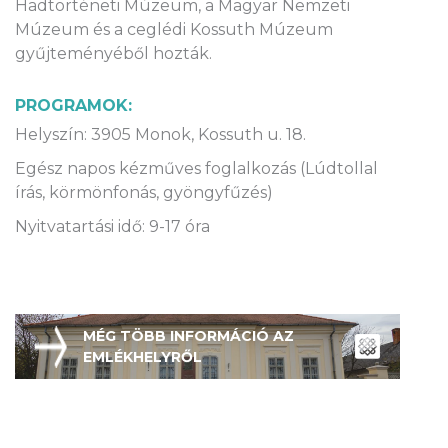
Hadtörténeti Múzeum, a Magyar Nemzeti
Múzeum és a ceglédi Kossuth Múzeum
gyűjteményéből hozták.
PROGRAMOK:
Helyszín: 3905 Monok, Kossuth u. 18.
Egész napos kézműves foglalkozás (Lúdtollal
írás, körmönfonás, gyöngyfűzés)
Nyitvatartási idő: 9-17 óra
MÉG TÖBB INFORMÁCIÓ AZ
EMLÉKHELYRŐL