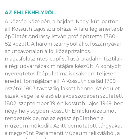
AZ EMLÉKHELYRŐL:
A község közepén, a hajdani Nagy-kút-parton
áll Kossuth Lajos szülőháza. A falu legismertebb
épületét Andrássy István gróf építtette 1780–
82 között. A három szárnyból álló, főszárnyával
az utcavonalon álló, középrizalitos,
magasföldszintes, copf stílusú uradalmi tisztilak
a régi udvarházak mintájára készült. A kontyolt
nyeregtetős főépület ma is csaknem teljesen
eredeti formájában áll. A Kossuth család 1799
őszétől 1803 tavaszáig lakott benne. Az épület
északi vége felé eső ablakos szobában született
1802. szeptember 19-én Kossuth Lajos. 1949-ben
négy helyiségben Kossuth Emlékmúzeumot
rendeztek be, ma az egész épületben a
múzeum működik. Az itt bemutatott tárgyakat
a megszűnt Parlamenti Múzeum relikviáiból, a