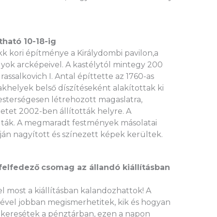
tható 10-18-ig
 kori építménye a Királydombi pavilon,a
lyok arcképeivel. A kastélytól mintegy 200
assalkovich I. Antal építtette az 1760-as
akhelyek belső díszítéseként alakítottak ki
 mesterségesen létrehozott magaslatra,
tet 2002-ben állították helyre. A
lták. A megmaradt festmények másolatai
án nagyított és színezett képek kerültek.
 felfedező
csomag az állandó kiállításban
 most a kiállításban kalandozhattok! A
gével jobban megismerhetitek, kik és hogyan
 keresétek a pénztárban, ezen a napon