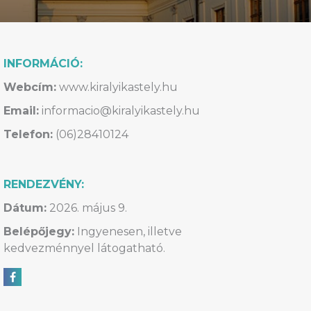
INFORMÁCIÓ:
Webcím:
www.kiralyikastely.hu
Email:
informacio@kiralyikastely.hu
Telefon:
(06)28410124
RENDEZVÉNY:
Dátum:
2026. május 9.
Belépőjegy:
Ingyenesen, illetve
kedvezménnyel látogatható.
Megosztás Facebookon