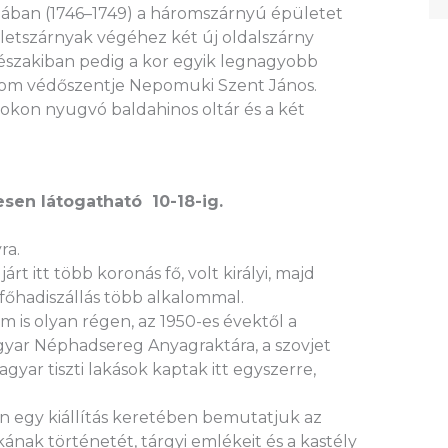
szában (1746–1749) a háromszárnyú épületet
letszárnyak végéhez két új oldalszárny
az északiban pedig a kor egyik legnagyobb
plom védőszentje Nepomuki Szent János.
kon nyugvó baldahinos oltár és a két
nesen látogatható 10-18-ig.
ra.
t itt több koronás fő, volt királyi, majd
főhadiszállás több alkalommal.
is olyan régen, az 1950-es évektől a
agyar Néphadsereg Anyagraktára, a szovjet
gyar tiszti lakások kaptak itt egyszerre,
n egy kiállítás keretében bemutatjuk az
ának történetét, tárgyi emlékeit és a kastély