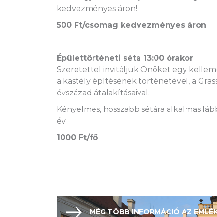
kedvezményes áron!
500 Ft/csomag kedvezményes áron
Épülettörténeti séta 13:00 órakor
Szeretettel invitáljuk Önöket egy kelle
a kastély építésének történetével, a Gras
évszázad átalakításaival.
Kényelmes, hosszabb sétára alkalmas lábbel
év
1000 Ft/fő
MÉG TÖBB INFORMÁCIÓ AZ EMLÉ