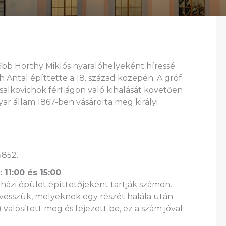
sőbb Horthy Miklós nyaralóhelyeként híressé
h Antal építtette a 18. század közepén. A gróf
ssalkovichok férfiágon való kihalását követően
ar állam 1867-ben vásárolta meg királyi
5852.
 11:00 és 15:00
yházi épület építtetőjeként tartják számon.
 vesszük, melyeknek egy részét halála után
l) valósított meg és fejezett be, ez a szám jóval