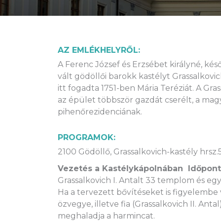
AZ EMLÉKHELYRŐL:
A Ferenc József és Erzsébet királyné, ké
vált gödöllői barokk kastélyt Grassalkovic
itt fogadta 1751-ben Mária Teréziát. A Gra
az épület többször gazdát cserélt, a magy
pihenőrezidenciának.
PROGRAMOK:
2100 Gödöllő, Grassalkovich-kastély hrsz.
Vezetés a Kastélykápolnában Időpont:
Grassalkovich I. Antalt 33 templom és eg
Ha a tervezett bővítéseket is figyelembe
özvegye, illetve fia (Grassalkovich II. Anta
meghaladja a harmincat.