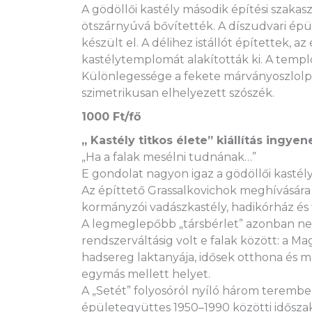
A gödöllői kastély második építési szaka
ötszárnyúvá bővítették. A díszudvari épü
készült el. A délihez istállót építettek, 
kastélytemplomát alakították ki. A tem
Különlegessége a fekete márványoszlolpo
szimetrikusan elhelyezett szószék.
1000 Ft/fő
„ Kastély titkos élete” kiállítás ingye
„Ha a falak mesélni tudnának…”
E gondolat nagyon igaz a gödöllői kastély
Az építtető Grassalkovichok meghívására jár
kormányzói vadászkastély, hadikórház és 
A legmeglepőbb „társbérlet” azonban nem 
rendszerváltásig volt e falak között: a M
hadsereg laktanyája, idősek otthona és ma
egymás mellett helyet.
A „Setét” folyosóról nyíló három terembe
épületegyüttes 1950–1990 közötti időszak