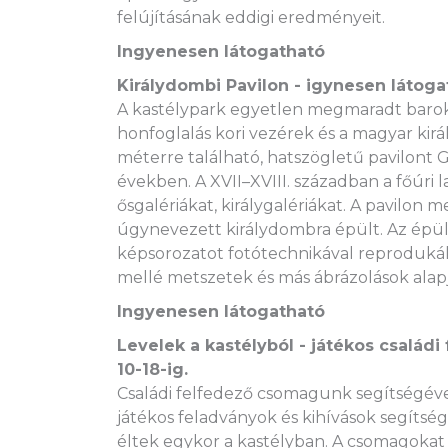
felújításának eddigi eredményeit.
Ingyenesen látogatható
Királydombi Pavilon - igynesen látoga
A kastélypark egyetlen megmaradt barokk
honfoglalás kori vezérek és a magyar kirá
méterre található, hatszögletű pavilont Gr
években. A XVII–XVIII. században a főúri l
ősgalériákat, királygalériákat. A pavilon
úgynevezett királydombra épült. Az épüle
képsorozatot fotótechnikával reproduká
mellé metszetek és más ábrázolások alapj
Ingyenesen látogatható
Levelek a kastélyból - játékos családi
10-18-ig.
Családi felfedező csomagunk segítségével
játékos feladványok és kihívások segítsé
éltek egykor a kastélyban. A csomagokat