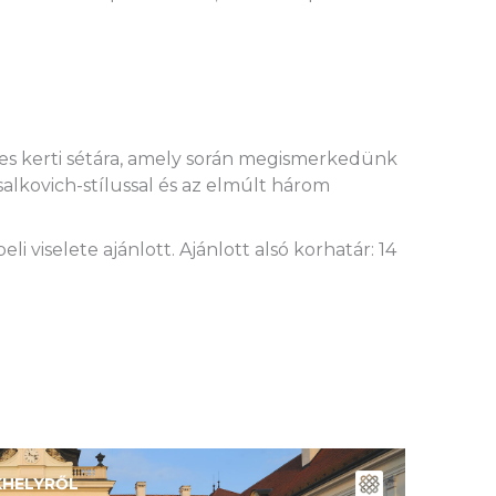
mes kerti sétára, amely során megismerkedünk
salkovich-stílussal és az elmúlt három
i viselete ajánlott. Ajánlott alsó korhatár: 14
KHELYRŐL