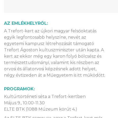
AZ EMLÉKHELYRŐL:
A Trefort-kert az újkori magyar felsőoktatás
egyik legfontosabb helyszíne, nevét az
egyetemi kampusz létrehozását támogató
Trefort Ágoston kultuszminiszter után kapta. A
kert az ekkor még egy karon folyó bölcsész és
természettudományi, valamint kis részben az
orvosi és állatorvosi képzésnek adott helyet,
négy évtizeden át a Műegyetem is itt működött.
PROGRAMOK:
Kultúrtörténeti séta a Trefort-kertben
Május 9., 10.00-11.30
ELTE BTK (1088 Múzeum körút 4.)