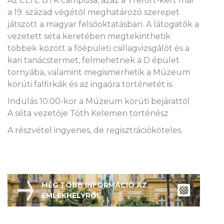
Az ELTE BTK campusa, azaz a Trefort-kert már
a 19. század végétől meghatározó szerepet
játszott a magyar felsőoktatásban. A látogatók a
vezetett séta keretében megtekinthetik
többek között a főépületi csillagvizsgálót és a
kari tanácstermet, felmehetnek a D épület
tornyába, valamint megismerhetik a Múzeum
körúti falfirkák és az ingaóra történetét is.
Indulás 10:00-kor a Múzeum körúti bejárattól
A séta vezetője Tóth Kelemen történész
A részvétel ingyenes, de regisztrációköteles.
MÉG TÖBB INFORMÁCIÓ AZ
EMLÉKHELYRŐL