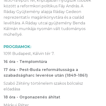
1830-ra épült fel, kriptájában nyugszik többek
között a reformkori politikus Fáy András. A
Ráday Gyűjtemény alapja Ráday Gedeon
reprezentatív magánkönyvtára és a család
levéltára. A Ráday utcai gyűjtemény Benda
Kálmán munkája nyomán vált tudományos
műhellyé.
PROGRAMOK:
1091 Budapest, Kálvin tér 7.
16 óra - Templomtúra
17 óra - Pest-Buda reformátussága a
szabadságharc leverése után (1849-1861)
Szabó Zétény történelem szakos bölcsész
előadása
18 óra - Orgonazenés áhitat
Márkuj Péter