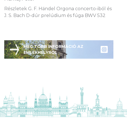
Részletek G. F. Händel Orgona concerto-iból és
J. S. Bach D-dúr prelúdium és fúga BWV 532
MÉG TÖBB INFORMÁCIÓ AZ
EMLÉKHELYRŐL