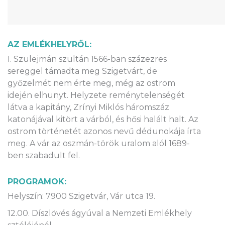
AZ EMLÉKHELYRŐL:
I. Szulejmán szultán 1566-ban százezres
sereggel támadta meg Szigetvárt, de
győzelmét nem érte meg, még az ostrom
idején elhunyt. Helyzete reménytelenségét
látva a kapitány, Zrínyi Miklós háromszáz
katonájával kitört a várból, és hősi halált halt. Az
ostrom történetét azonos nevű dédunokája írta
meg. A vár az oszmán-török uralom alól 1689-
ben szabadult fel.
PROGRAMOK:
Helyszín: 7900 Szigetvár, Vár utca 19.
12.00. Díszlövés ágyúval a Nemzeti Emlékhely