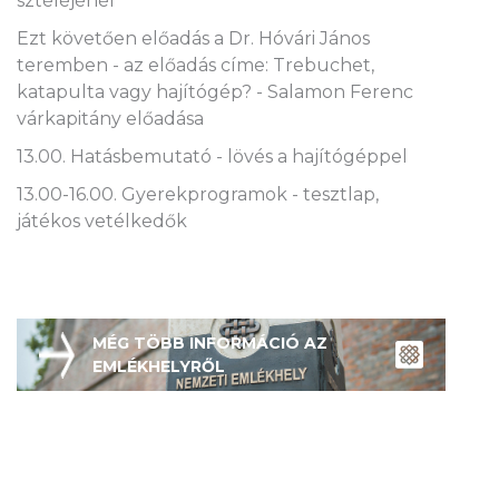
sztéléjénél
Ezt követően előadás a Dr. Hóvári János
teremben - az előadás címe: Trebuchet,
katapulta vagy hajítógép? - Salamon Ferenc
várkapitány előadása
13.00. Hatásbemutató - lövés a hajítógéppel
13.00-16.00. Gyerekprogramok - tesztlap,
játékos vetélkedők
MÉG TÖBB INFORMÁCIÓ AZ
EMLÉKHELYRŐL