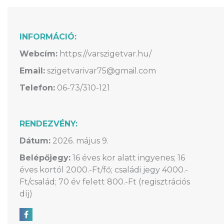
INFORMÁCIÓ:
Webcím:
https://varszigetvar.hu/
Email:
szigetvarivar75@gmail.com
Telefon:
06-73/310-121
RENDEZVÉNY:
Dátum:
2026. május 9.
Belépőjegy:
16 éves kor alatt ingyenes; 16
éves kortól 2000.-Ft/fő; családi jegy 4000.-
Ft/család; 70 év felett 800.-Ft (regisztrációs
díj)
Megosztás Facebookon