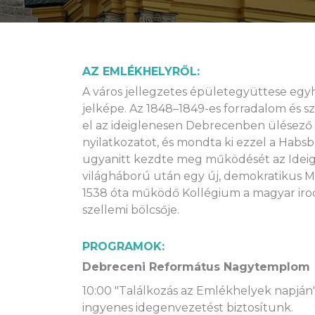
AZ EMLÉKHELYRŐL:
A város jellegzetes épületegyüttese egy
jelképe. Az 1848–1849-es forradalom és sz
el az ideiglenesen Debrecenben ülésező
nyilatkozatot, és mondta ki ezzel a Habs
ugyanitt kezdte meg működését az Idei
világháború után egy új, demokratikus Ma
1538 óta működő Kollégium a magyar iroda
szellemi bölcsője.
PROGRAMOK:
Debreceni Református Nagytemplom
10:00 "Találkozás az Emlékhelyek napján
ingyenes idegenvezetést biztosítunk.