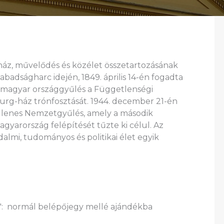
ház, művelődés és közélet összetartozásának
abadságharc idején, 1849. április 14-én fogadta
 magyar országgyűlés a Függetlenségi
burg-ház trónfosztását. 1944. december 21-én
glenes Nemzetgyűlés, amely a második
gyarország felépítését tűzte ki célul. Az
lmi, tudományos és politikai élet egyik
": normál belépőjegy mellé ajándékba