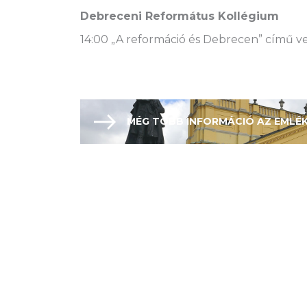
Debreceni Református Kollégium
14:00 „A reformáció és Debrecen” című vez
MÉG TÖBB INFORMÁCIÓ AZ EMLÉ