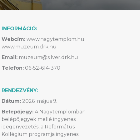
INFORMÁCIÓ:
Webcím:
www.nagytemplom.hu
www.muzeum.drk.hu
Email:
muzeum@silver.drk.hu
Telefon:
06-52-614-370
RENDEZVÉNY:
Dátum:
2026. május 9.
Belépőjegy:
A Nagytemplomban
belépőjegyek mellé ingyenes
idegenvezetés, a Református
Kollégium programja ingyenes.