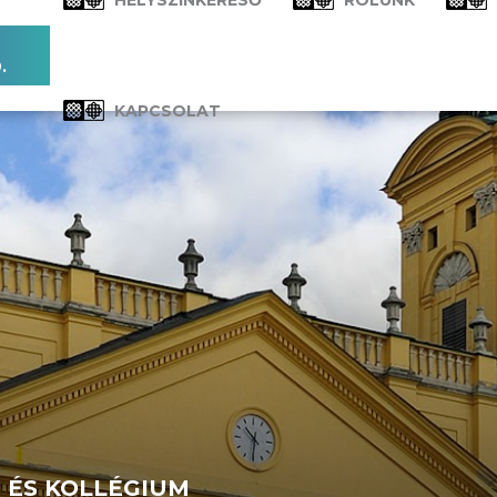
HELYSZÍNKERESŐ
RÓLUNK
.
KAPCSOLAT
KAPCSOLAT
ÉS KOLLÉGIUM