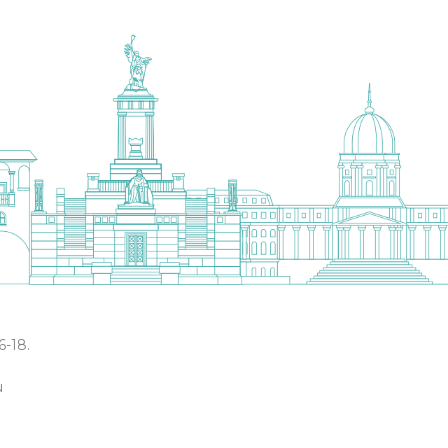
6-18.
u