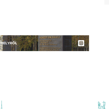
KHELYRŐL