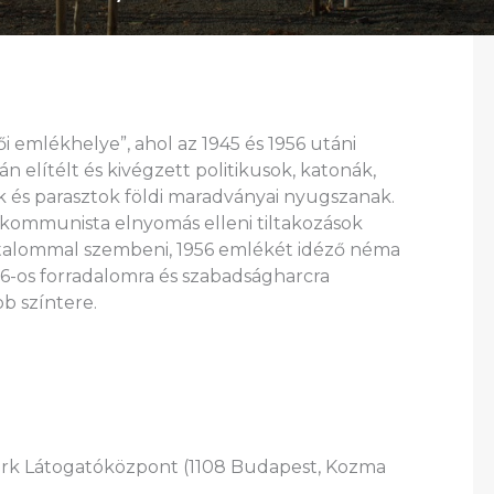
 emlékhelye”, ahol az 1945 és 1956 utáni
 elítélt és kivégzett politikusok, katonák,
k és parasztok földi maradványai nyugszanak.
 kommunista elnyomás elleni tiltakozások
hatalommal szembeni, 1956 emlékét idéző néma
56-os forradalomra és szabadságharcra
b színtere.
ark Látogatóközpont (1108 Budapest, Kozma