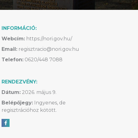
INFORMÁCIÓ:
Webcím:
https://nori.gov.hu/
Email:
regisztracio@nori.gov.hu
Telefon:
0620/448 7088
RENDEZVÉNY:
Dátum:
2026. május 9.
Belépőjegy:
Ingyenes, de
regisztrációhoz kötött.
Megosztás Facebookon