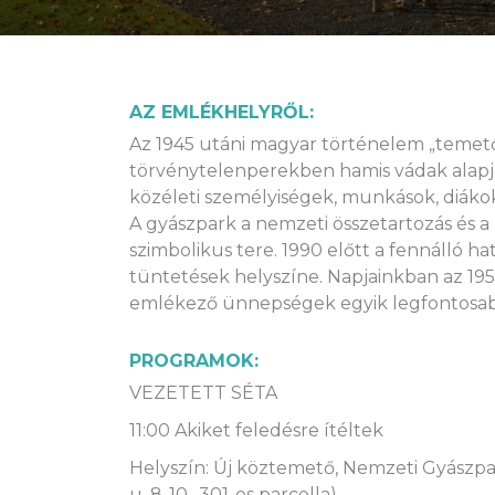
AZ EMLÉKHELYRŐL:
Az 1945 utáni magyar történelem „temetői
törvénytelenperekben hamis vádak alapján
közéleti személyiségek, munkások, diáko
A gyászpark a nemzeti összetartozás és a
szimbolikus tere. 1990 előtt a fennálló 
tüntetések helyszíne. Napjainkban az 19
emlékező ünnepségek egyik legfontosab
PROGRAMOK:
VEZETETT SÉTA
11:00 Akiket feledésre ítéltek
Helyszín: Új köztemető, Nemzeti Gyászp
u. 8-10., 301-es parcella)