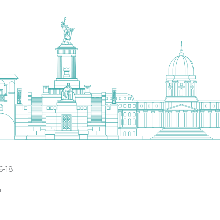
6-18.
u