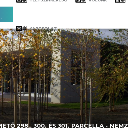
HELYSZÍNKERESŐ
RÓLUNK
.
KAPCSOLAT
KAPCSOLAT
Ő 298., 300. ÉS 301. PARCELLA - NEM